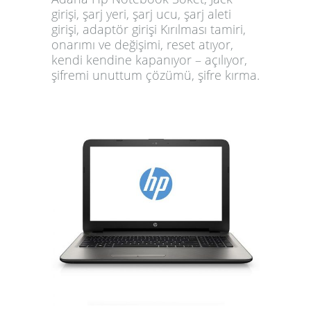
girişi, şarj yeri, şarj ucu, şarj aleti
girişi, adaptör girişi Kırılması tamiri,
onarımı ve değişimi, reset atıyor,
kendi kendine kapanıyor – açılıyor,
şifremi unuttum çözümü, şifre kırma.