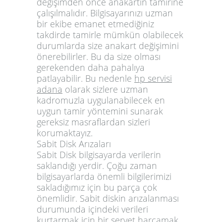
değişimden önce anakartın tamirine
çalışılmalıdır. Bilgisayarınızı uzman
bir ekibe emanet etmediğiniz
takdirde tamirle mümkün olabilecek
durumlarda size anakart değişimini
önerebilirler. Bu da size olması
gerekenden daha pahalıya
patlayabilir. Bu nedenle
hp servisi
adana
olarak sizlere uzman
kadromuzla uygulanabilecek en
uygun tamir yöntemini sunarak
gereksiz masraflardan sizleri
korumaktayız.
Sabit Disk Arızaları
Sabit Disk bilgisayarda verilerin
saklandığı yerdir. Çoğu zaman
bilgisayarlarda önemli bilgilerimizi
sakladığımız için bu parça çok
önemlidir. Sabit diskin arızalanması
durumunda içindeki verileri
kurtarmak için bir servet harcamak