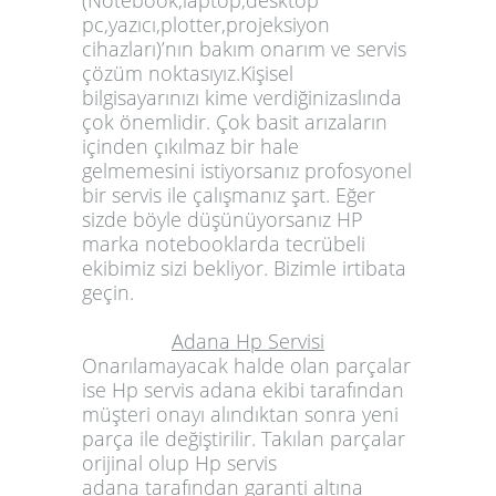
(Notebook,laptop,desktop
pc,yazıcı,plotter,projeksiyon
cihazları)’nın bakım onarım ve servis
çözüm noktasıyız.
Kişisel
bilgisayarınızı kime verdiğinizaslında
çok önemlidir. Çok basit arızaların
içinden çıkılmaz bir hale
gelmemesini istiyorsanız profosyonel
bir servis ile çalışmanız şart. Eğer
sizde böyle düşünüyorsanız HP
marka notebooklarda tecrübeli
ekibimiz sizi bekliyor. Bizimle irtibata
geçin.
Adana Hp Servisi
Onarılamayacak halde olan parçalar
ise
Hp servis adana
ekibi tarafından
müşteri onayı alındıktan sonra yeni
parça ile değiştirilir. Takılan parçalar
orijinal olup
Hp servis
adana
tarafından garanti altına