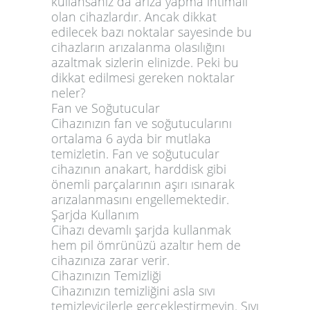
kullansanız da arıza yapma ihtimali
olan cihazlardır. Ancak dikkat
edilecek bazı noktalar sayesinde bu
cihazların arızalanma olasılığını
azaltmak sizlerin elinizde. Peki bu
dikkat edilmesi gereken noktalar
neler?
Fan ve Soğutucular
Cihazınızın fan ve soğutucularını
ortalama 6 ayda bir mutlaka
temizletin. Fan ve soğutucular
cihazının anakart, harddisk gibi
önemli parçalarının aşırı ısınarak
arızalanmasını engellemektedir.
Şarjda Kullanım
Cihazı devamlı şarjda kullanmak
hem pil ömrünüzü azaltır hem de
cihazınıza zarar verir.
Cihazınızın Temizliği
Cihazınızın temizliğini asla sıvı
temizleyicilerle gerçekleştirmeyin. Sıvı