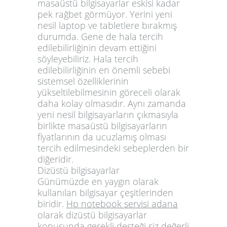
masaüstü bilgisayarlar eskisi kadar
pek rağbet görmüyor. Yerini yeni
nesil laptop ve tabletlere bırakmış
durumda. Gene de hala tercih
edilebilirliğinin devam ettiğini
söyleyebiliriz. Hala tercih
edilebilirliğinin en önemli sebebi
sistemsel özelliklerinin
yükseltilebilmesinin göreceli olarak
daha kolay olmasıdır. Aynı zamanda
yeni nesil bilgisayarların çıkmasıyla
birlikte masaüstü bilgisayarların
fiyatlarının da ucuzlamış olması
tercih edilmesindeki sebeplerden bir
diğeridir.
Dizüstü bilgisayarlar
Günümüzde en yaygın olarak
kullanılan bilgisayar çeşitlerinden
biridir.
Hp notebook servisi adana
olarak dizüstü bilgisayarlar
konusunda gerekli desteği siz değerli