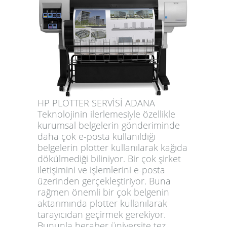
HP PLOTTER SERVİSİ ADANA
Teknolojinin ilerlemesiyle özellikle
kurumsal belgelerin gönderiminde
daha çok e-posta kullanıldığı
belgelerin plotter kullanılarak kağıda
dökülmediği biliniyor. Bir çok şirket
iletişimini ve işlemlerini e-posta
üzerinden gerçekleştiriyor. Buna
rağmen önemli bir çok belgenin
aktarımında plotter kullanılarak
tarayıcıdan geçirmek gerekiyor.
Bununla beraber üniversite tez