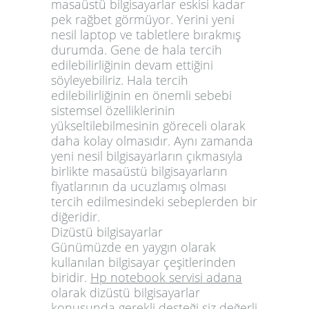
masaüstü bilgisayarlar eskisi kadar
pek rağbet görmüyor. Yerini yeni
nesil laptop ve tabletlere bırakmış
durumda. Gene de hala tercih
edilebilirliğinin devam ettiğini
söyleyebiliriz. Hala tercih
edilebilirliğinin en önemli sebebi
sistemsel özelliklerinin
yükseltilebilmesinin göreceli olarak
daha kolay olmasıdır. Aynı zamanda
yeni nesil bilgisayarların çıkmasıyla
birlikte masaüstü bilgisayarların
fiyatlarının da ucuzlamış olması
tercih edilmesindeki sebeplerden bir
diğeridir.
Dizüstü bilgisayarlar
Günümüzde en yaygın olarak
kullanılan bilgisayar çeşitlerinden
biridir.
Hp notebook servisi adana
olarak dizüstü bilgisayarlar
konusunda gerekli desteği siz değerli