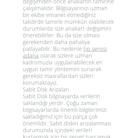
değişimden önce anakartın tamirine
çalışılmalıdır. Bilgisayarınızı uzman
bir ekibe emanet etmediğiniz
takdirde tamirle mümkün olabilecek
durumlarda size anakart değişimini
önerebilirler. Bu da size olması
gerekenden daha pahalıya
patlayabilir. Bu nedenle
hp servisi
adana
olarak sizlere uzman
kadromuzla uygulanabilecek en
uygun tamir yöntemini sunarak
gereksiz masraflardan sizleri
korumaktayız.
Sabit Disk Arızaları
Sabit Disk bilgisayarda verilerin
saklandığı yerdir. Çoğu zaman
bilgisayarlarda önemli bilgilerimizi
sakladığımız için bu parça çok
önemlidir. Sabit diskin arızalanması
durumunda içindeki verileri
kurtarmak için bir servet harcamak