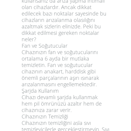
kullansanız da arıza yapma ihtimali
olan cihazlardır. Ancak dikkat
edilecek bazı noktalar sayesinde bu
cihazların arızalanma olasılığını
azaltmak sizlerin elinizde. Peki bu
dikkat edilmesi gereken noktalar
neler?
Fan ve Soğutucular
Cihazınızın fan ve soğutucularını
ortalama 6 ayda bir mutlaka
temizletin. Fan ve soğutucular
cihazının anakart, harddisk gibi
önemli parçalarının aşırı ısınarak
arızalanmasını engellemektedir.
Şarjda Kullanım
Cihazı devamlı şarjda kullanmak
hem pil ömrünüzü azaltır hem de
cihazınıza zarar verir.
Cihazınızın Temizliği
Cihazınızın temizliğini asla sıvı
temizleyicilerle gerçekleştirmeyin. Sıvı