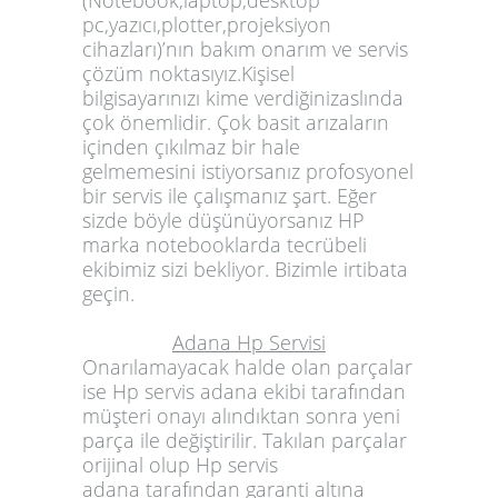
(Notebook,laptop,desktop
pc,yazıcı,plotter,projeksiyon
cihazları)’nın bakım onarım ve servis
çözüm noktasıyız.
Kişisel
bilgisayarınızı kime verdiğinizaslında
çok önemlidir. Çok basit arızaların
içinden çıkılmaz bir hale
gelmemesini istiyorsanız profosyonel
bir servis ile çalışmanız şart. Eğer
sizde böyle düşünüyorsanız HP
marka notebooklarda tecrübeli
ekibimiz sizi bekliyor. Bizimle irtibata
geçin.
Adana Hp Servisi
Onarılamayacak halde olan parçalar
ise
Hp servis adana
ekibi tarafından
müşteri onayı alındıktan sonra yeni
parça ile değiştirilir. Takılan parçalar
orijinal olup
Hp servis
adana
tarafından garanti altına