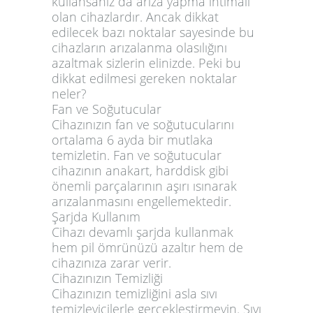
kullansanız da arıza yapma ihtimali
olan cihazlardır. Ancak dikkat
edilecek bazı noktalar sayesinde bu
cihazların arızalanma olasılığını
azaltmak sizlerin elinizde. Peki bu
dikkat edilmesi gereken noktalar
neler?
Fan ve Soğutucular
Cihazınızın fan ve soğutucularını
ortalama 6 ayda bir mutlaka
temizletin. Fan ve soğutucular
cihazının anakart, harddisk gibi
önemli parçalarının aşırı ısınarak
arızalanmasını engellemektedir.
Şarjda Kullanım
Cihazı devamlı şarjda kullanmak
hem pil ömrünüzü azaltır hem de
cihazınıza zarar verir.
Cihazınızın Temizliği
Cihazınızın temizliğini asla sıvı
temizleyicilerle gerçekleştirmeyin. Sıvı