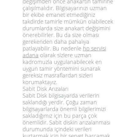
değişimden önce anakartın tamirine
çalışılmalıdır. Bilgisayarınızı uzman
bir ekibe emanet etmediğiniz
takdirde tamirle mümkün olabilecek
durumlarda size anakart değişimini
önerebilirler. Bu da size olması
gerekenden daha pahalıya
patlayabilir. Bu nedenle
hp servisi
adana
olarak sizlere uzman
kadromuzla uygulanabilecek en
uygun tamir yöntemini sunarak
gereksiz masraflardan sizleri
korumaktayız.
Sabit Disk Arızaları
Sabit Disk bilgisayarda verilerin
saklandığı yerdir. Çoğu zaman
bilgisayarlarda önemli bilgilerimizi
sakladığımız için bu parça çok
önemlidir. Sabit diskin arızalanması
durumunda içindeki verileri
kurtarmak için bir servet harcamak