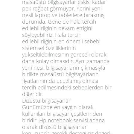
masaüstü bilgisayarlar eskisi kadar
pek rağbet görmüyor. Yerini yeni
nesil laptop ve tabletlere bırakmış
durumda. Gene de hala tercih
edilebilirliğinin devam ettiğini
söyleyebiliriz. Hala tercih
edilebilirliğinin en önemli sebebi
sistemsel özelliklerinin
yükseltilebilmesinin göreceli olarak
daha kolay olmasıdır. Aynı zamanda
yeni nesil bilgisayarların çıkmasıyla
birlikte masaüstü bilgisayarların
fiyatlarının da ucuzlamış olması
tercih edilmesindeki sebeplerden bir
diğeridir.
Dizüstü bilgisayarlar
Günümüzde en yaygın olarak
kullanılan bilgisayar çeşitlerinden
biridir.
Hp notebook servisi adana
olarak dizüstü bilgisayarlar
konusunda gerekli desteği siz değerli