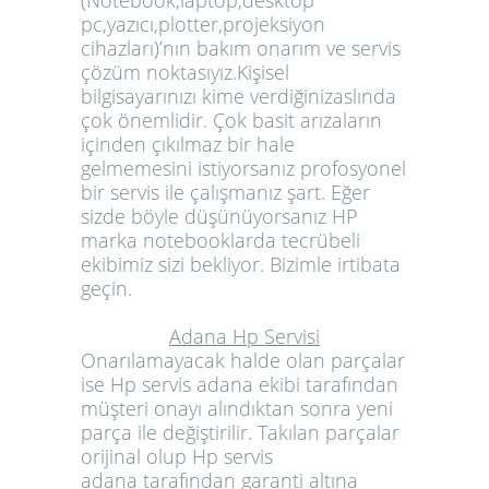
(Notebook,laptop,desktop
pc,yazıcı,plotter,projeksiyon
cihazları)’nın bakım onarım ve servis
çözüm noktasıyız.
Kişisel
bilgisayarınızı kime verdiğinizaslında
çok önemlidir. Çok basit arızaların
içinden çıkılmaz bir hale
gelmemesini istiyorsanız profosyonel
bir servis ile çalışmanız şart. Eğer
sizde böyle düşünüyorsanız HP
marka notebooklarda tecrübeli
ekibimiz sizi bekliyor. Bizimle irtibata
geçin.
Adana Hp Servisi
Onarılamayacak halde olan parçalar
ise
Hp servis adana
ekibi tarafından
müşteri onayı alındıktan sonra yeni
parça ile değiştirilir. Takılan parçalar
orijinal olup
Hp servis
adana
tarafından garanti altına