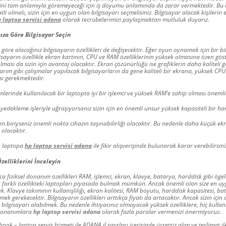
 işini tam anlamıyla göremeyeceği için iş doyumu anlamında da zarar vermektedir. Bu 
li olmalı, sizin için en uygun olan bilgisayarı seçmelisiniz. Bilgisayar alacak kişilerin
 laptop servisi adana
olarak tecrübelerimizi paylaşmaktan mutluluk duyarız.
za Göre Bilgisayar Seçin
öre alacağınız bilgisayarın özellikleri de değişecektir. Eğer oyun oynamak için bir bi
isayarın özellikle ekran kartının, CPU ve RAM özelliklerinin yüksek olmasına özen göst
ması da sizin için avantaj olacaktır. Ekran çözünürlüğü ise grafiklerin daha kaliteli
arım gibi çalışmalar yapılacak bilgisayarların da gene kaliteli bir ekrana, yüksek CPU
ı gerekmektedir.
lemlerinde kullanılacak bir laptopta iyi bir işlemci ve yüksek RAM’e sahip olması önemli
yedekleme işleriyle uğraşıyorsanız sizin için en önemli unsur yüksek kapasiteli bir ha
en biriyseniz önemli nokta cihazın taşınabilirliği olacaktır. Bu nedenle daha küçük ek
olacaktır.
n laptopa
hp laptop servisi adana
ile fikir alışverişinde bulunarak karar verebilirsini
Özelliklerini İnceleyin
ca fiziksel donanım özellikleri RAM, işlemci, ekran, klavye, batarya, harddisk gibi öge
 farklı özellikteki laptopları piyasada bulmak mümkün. Ancak önemli olan size en u
. Klavye takımının kullanışlılığı, ekran kalitesi, RAM boyutu, harddisk kapasitesi, b
ek gerekecektir. Bilgisayarın özellikleri arttıkça fiyatı da artacaktır. Ancak sizin için
 bilgisayarı alabilmek. Bu nedenle ihtiyacınız olmayacak yüksek özelliklere, hiç kulla
donanımlara
hp laptop servisi adana
olarak fazla paralar vermenizi önermiyoruz.
k – laptop servis hizmeti ile ADANA il sınırları içerisinde ücretsiz alım ve teslimat il