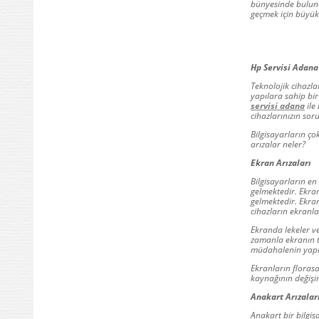
bünyesinde bulund
geçmek için büyük
Hp Servisi Adana
Teknolojik cihazla
yapılara sahip bir
servisi adana
ile
cihazlarınızın so
Bilgisayarların ço
arızalar neler?
Ekran Arızaları
Bilgisayarların e
gelmektedir. Ekran
gelmektedir. Ekra
cihazların ekranla
Ekranda lekeler ve
zamanla ekranın ta
müdahalenin yapıl
Ekranların floras
kaynağının değişi
Anakart Arızalar
Anakart bir bilgi