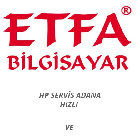
HP SERVİS ADANA
HIZLI
VE