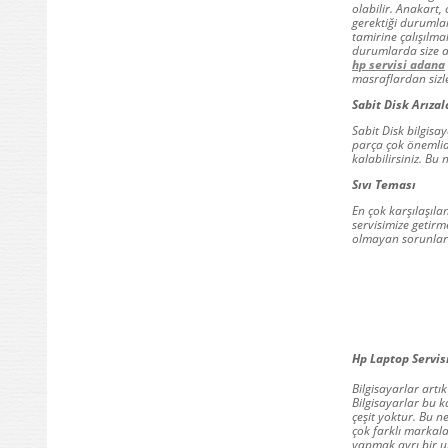
olabilir. Anakart,
gerektiği durumla
tamirine çalışılma
durumlarda size a
hp servisi adana
masraflardan sizl
Sabit Disk Arızal
Sabit Disk bilgisa
parça çok önemlid
kalabilirsiniz. Bu
Sıvı Teması
En çok karşılaşıla
servisimize getirm
olmayan sorunlara
Hp Laptop Servis
Bilgisayarlar artı
Bilgisayarlar bu k
çeşit yoktur. Bu n
çok farklı markala
yapmak ayrı bir u