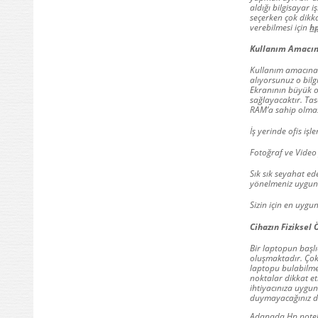
aldığı bilgisayar
seçerken çok dikkat
verebilmesi için
hp
Kullanım Amacını
Kullanım amacına g
alıyorsunuz o bilg
Ekranının büyük ol
sağlayacaktır. Tas
RAM’a sahip olmas
İş yerinde ofis iş
Fotoğraf ve Video 
Sık sık seyahat ed
yönelmeniz uygun 
Sizin için en uygu
Cihazın Fiziksel 
Bir laptopun başlı
oluşmaktadır. Çok
laptopu bulabilmek
noktalar dikkat etm
ihtiyacınıza uygun
duymayacağınız 
Adanada Hp noteboo