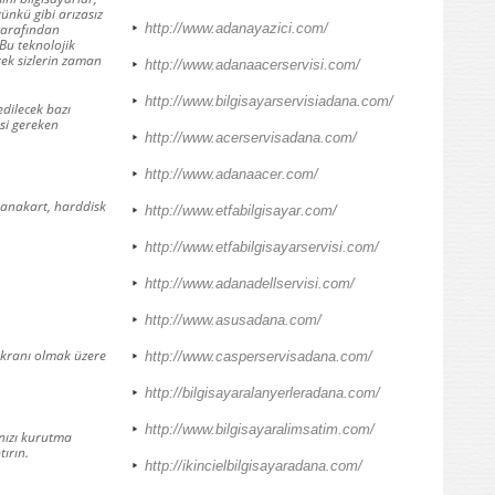
günkü gibi arızasız
http://www.adanayazici.com/
 tarafından
 Bu teknolojik
ek sizlerin zaman
http://www.adanaacerservisi.com/
http://www.bilgisayarservisiadana.com/
edilecek bazı
esi gereken
http://www.acerservisadana.com/
http://www.adanaacer.com/
 anakart, harddisk
http://www.etfabilgisayar.com/
http://www.etfabilgisayarservisi.com/
http://www.adanadellservisi.com/
http://www.asusadana.com/
n ekranı olmak üzere
http://www.casperservisadana.com/
http://bilgisayaralanyerleradana.com/
http://www.bilgisayaralimsatim.com/
ınızı kurutma
tırın.
http://ikincielbilgisayaradana.com/