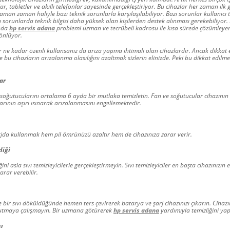
ar, tabletler ve akıllı telefonlar sayesinde gerçekleştiriyor. Bu cihazlar her zaman ilk 
man zaman haliyle bazı teknik sorunlarla karşılaşılabiliyor. Bazı sorunlar kullanıcı
ı sorunlarda teknik bilgisi daha yüksek olan kişilerden destek alınması gerekebiliyor.
ında
hp servis adana
problemi uzman ve tecrübeli kadrosu ile kısa sürede çözümleyer
 önlüyor.
r ne kadar özenli kullansanız da arıza yapma ihtimali olan cihazlardır. Ancak dikkat 
 bu cihazların arızalanma olasılığını azaltmak sizlerin elinizde. Peki bu dikkat edilm
ar
 soğutucularını ortalama 6 ayda bir mutlaka temizletin. Fan ve soğutucular cihazının
arının aşırı ısınarak arızalanmasını engellemektedir.
rjda kullanmak hem pil ömrünüzü azaltır hem de cihazınıza zarar verir.
liği
ğini asla sıvı temizleyicilerle gerçekleştirmeyin. Sıvı temizleyiciler en başta cihazınızı
rar verebilir.
e bir sıvı döküldüğünde hemen ters çevirerek batarya ve şarj cihazınızı çıkarın. Cihaz
rutmaya çalışmayın. Bir uzmana götürerek
hp servis adana
yardımıyla temizliğini yap
ı