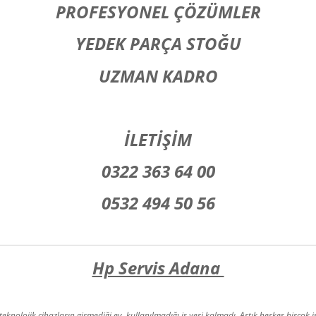
PROFESYONEL ÇÖZÜMLER
YEDEK PARÇA STOĞU
UZMAN KADRO
İLETİŞİM
0322 363 64 00
0532 494 50 56
Hp Servis Adana
knolojik cihazların girmediği ev, kullanılmadığı iş yeri kalmadı. Artık herkes birçok iş