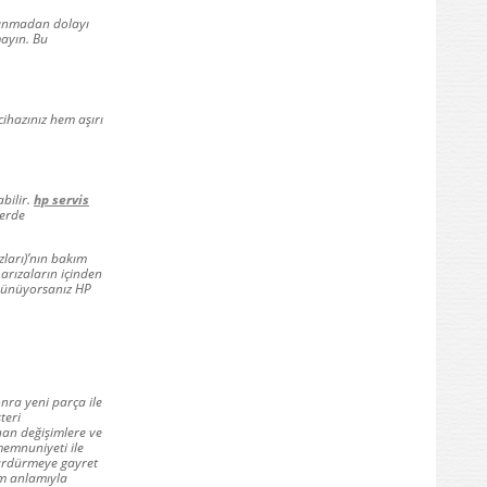
ısınmadan dolayı
mayın. Bu
ihazınız hem aşırı
bilir.
hp servis
lerde
ları)’nın bakım
 arızaların içinden
düşünüyorsanız HP
nra yeni parça ile
teri
anan değişimlere ve
memnuniyeti ile
ürdürmeye gayret
üm anlamıyla