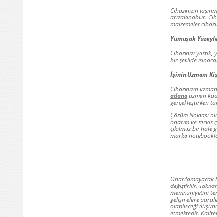
Cihazınızın taşınm
arızalanabilir. Ci
malzemeler cihazın
Yumuşak Yüzeyle
Cihazınızı yastık,
bir şekilde ısınac
İşinin Uzmanı Ki
Cihazınızın uzman 
adana
uzman kadro
gerçekleştirilen 
Çözüm Noktası ola
onarım ve servis 
çıkılmaz bir hale 
marka notebooklard
Onarılamayacak h
değiştirilir. Takıl
memnuniyetini tem
gelişmelere paral
olabileceği düşün
etmektedir. Kalit