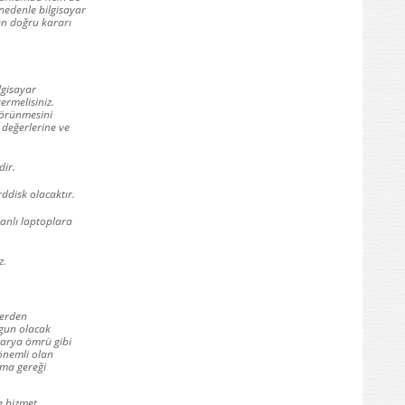
nedenle bilgisayar
 en doğru kararı
lgisayar
ermelisiniz.
 görünmesini
 değerlerine ve
dir.
rddisk olacaktır.
ranlı laptoplara
z.
lerden
ygun olacak
atarya ömrü gibi
 önemli olan
nma gereği
e hizmet