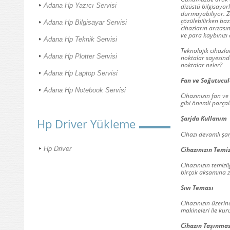
Adana Hp Yazıcı Servisi
dizüstü bilgisayarl
durmayabiliyor. Za
çözülebilirken baz
Adana Hp Bilgisayar Servisi
cihazların arızas
ve para kaybınızı
Adana Hp Teknik Servisi
Teknolojik cihazla
Adana Hp Plotter Servisi
noktalar sayesinde
noktalar neler?
Adana Hp Laptop Servisi
Fan ve Soğutucul
Adana Hp Notebook Servisi
Cihazınızın fan ve
gibi önemli parçal
Şarjda Kullanım
Hp Driver Yükleme
Cihazı devamlı şa
Hp Driver
Cihazınızın Temiz
Cihazınızın temizli
birçok aksamına za
Sıvı Teması
Cihazınızın üzerin
makineleri ile ku
Cihazın Taşınmas