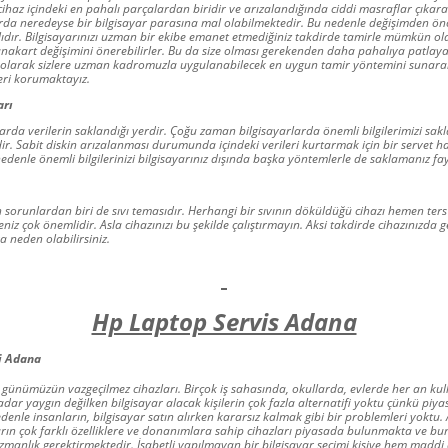
 cihaz içindeki en pahalı parçalardan biridir ve arızalandığında ciddi masraflar çıkara
rda neredeyse bir bilgisayar parasına mal olabilmektedir. Bu nedenle değişimden ön
lıdır. Bilgisayarınızı uzman bir ekibe emanet etmediğiniz takdirde tamirle mümkün ol
nakart değişimini önerebilirler. Bu da size olması gerekenden daha pahalıya patlaya
olarak sizlere uzman kadromuzla uygulanabilecek en uygun tamir yöntemini sunarak
eri korumaktayız.
arı
yarda verilerin saklandığı yerdir. Çoğu zaman bilgisayarlarda önemli bilgilerimizi sakl
ir. Sabit diskin arızalanması durumunda içindeki verileri kurtarmak için bir servet
 nedenle önemli bilgilerinizi bilgisayarınız dışında başka yöntemlerle de saklamanız fa
n sorunlardan biri de sıvı temasıdır. Herhangi bir sıvının döküldüğü cihazı hemen ters
eniz çok önemlidir. Asla cihazınızı bu şekilde çalıştırmayın. Aksi takdirde cihazınızda 
 neden olabilirsiniz.
Hp Laptop Servis Adana
i Adana
k günümüzün vazgeçilmez cihazları. Birçok iş sahasında, okullarda, evlerde her an kull
adar yaygın değilken bilgisayar alacak kişilerin çok fazla alternatifi yoktu çünkü piy
edenle insanların, bilgisayar satın alırken kararsız kalmak gibi bir problemleri yokt
rın çok farklı özelliklere ve donanımlara sahip cihazları piyasada bulunmakta ve bun
zmanlık gerektirmektedir. İsabetli yapılmayan bir bilgisayar seçimi kişiye hem mad