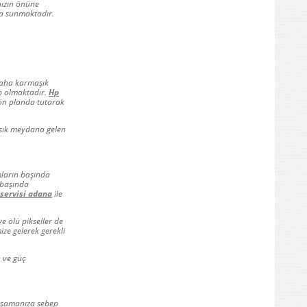
nızın önüne
 da sunmaktadır.
 daha karmaşık
ep olmaktadır.
Hp
i ön planda tutarak
n sık meydana gelen
mların başında
 başında
servisi adana
ile
e ölü pikseller de
ize gelerek gerekli
 ve güç
yaşamanıza sebep