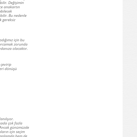
bilir. Değişimin
ce anakartın
abilecek
bilir. Bu nedenle
 gereksiz
adığımız için bu
 harcamak zorunda
ydanıza olacaktır.
 çevirip
geri dönüşü
anılıyor.
asada çok fazla
u. Ancak günümüzde
ların için seçim
di anlamda hem de