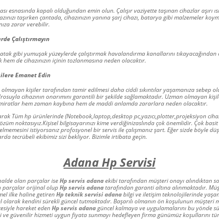
ası esnasında kapalı olduğundan emin olun. Çalışır vaziyette taşınan cihazlar aşırı 
hazınızı taşırken çantada, cihazınızın yanına şarj cihazı, batarya gibi malzemeler koy
ıza zarar verebilir.
rde Çalıştırmayın
 yatak gibi yumuşak yüzeylerde çalıştırmak havalandırma kanallarını tıkayacağından c
ak hem de cihazınızın içinin tozlanmasına neden olacaktır.
şilere Emanet Edin
olmayan kişiler tarafından tamir edilmesi daha ciddi sıkıntılar yaşamanıza sebep ola
suyla cihazının onarımını garantili bir şekilde sağlamaktadır. Uzman olmayan kişi
tamiratlar hem zaman kaybına hem de maddi anlamda zararlara neden olacaktır.
rak Tüm hp ürünlerinde (Notebook,laptop,desktop pc,yazıcı,plotter,projeksiyon cihaz
çözüm noktasıyız.
Kişisel bilgisayarınızı kime verdiğinizaslında çok önemlidir. Çok basit
gelmemesini istiyorsanız profosyonel bir servis ile çalışmanız şart. Eğer sizde böyle 
a tecrübeli ekibimiz sizi bekliyor. Bizimle irtibata geçin.
Adana Hp Servisi
alde olan parçalar ise
Hp servis adana
ekibi tarafından müşteri onayı alındıktan so
an parçalar orijinal olup
Hp servis adana
tarafından garanti altına alınmaktadır. Müş
el ilke haline getiren
Hp teknik servisi adana
bilgi ve iletişim teknolojilerinde yaş
el olarak kendini sürekli güncel tutmaktadır. Başarılı olmanın ön koşulunun müşteri 
cesiyle hareket eden
Hp servis adana
güncel kalmaya ve uygulamalarını bu yönde s
eli ve güvenilir hizmeti uygun fiyata sunmayı hedefleyen firma günümüz koşullarını t