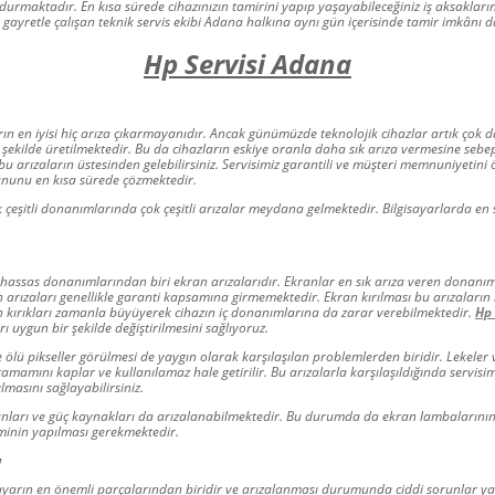
urmaktadır. En kısa sürede cihazınızın tamirini yapıp yaşayabileceğiniz iş aksakları
 gayretle çalışan teknik servis ekibi Adana halkına aynı gün içerisinde tamir imkânı
Hp Servisi Adana
rın en iyisi hiç arıza çıkarmayanıdır. Ancak günümüzde teknolojik cihazlar artık çok
 şekilde üretilmektedir. Bu da cihazların eskiye oranla daha sık arıza vermesine seb
 bu arızaların üstesinden gelebilirsiniz. Servisimiz garantili ve müşteri memnuniyetin
rununu en kısa sürede çözmektedir.
k çeşitli donanımlarında çok çeşitli arızalar meydana gelmektedir. Bilgisayarlarda e
n hassas donanımlarından biri ekran arızalarıdır. Ekranlar en sık arıza veren donanı
 arızaları genellikle garanti kapsamına girmemektedir. Ekran kırılması bu arızaların
n kırıkları zamanla büyüyerek cihazın iç donanımlarına da zarar verebilmektedir.
Hp 
rı uygun bir şekilde değiştirilmesini sağlıyoruz.
 ölü pikseller görülmesi de yaygın olarak karşılaşılan problemlerden biridir. Lekeler v
mamını kaplar ve kullanılamaz hale getirilir. Bu arızalarla karşılaşıldığında servisim
masını sağlayabilirsiniz.
anları ve güç kaynakları da arızalanabilmektedir. Bu durumda da ekran lambalarının
minin yapılması gerekmektedir.
ı
sayarın en önemli parçalarından biridir ve arızalanması durumunda ciddi sorunlar 