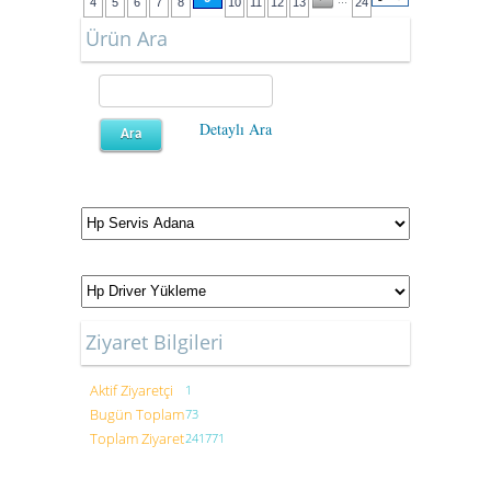
4
5
6
7
8
10
11
12
13
24
Ürün Ara
Detaylı Ara
Ziyaret Bilgileri
Aktif Ziyaretçi
1
Bugün Toplam
73
Toplam Ziyaret
241771