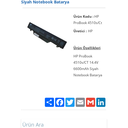
Siyah Notebook Batarya
Ürün Kodu :
HP
ProBook 4510s/Ct
Üretici :
HP
Ürün Özellikleri
HP ProBook
4510s/CT 14.4V
6600mAh Siyah
Notebook Batarya
Paylaş
Facebook
Twitter
Email
Gmail
LinkedIn
Ürün Ara