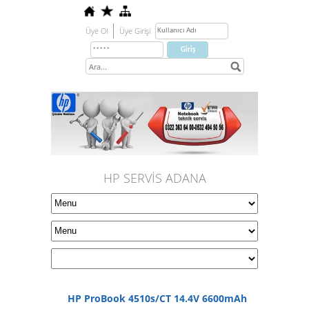
Üye Ol
Üye Girişi
HP SERVİS ADANA
HP ProBook 4510s/CT 14.4V 6600mAh